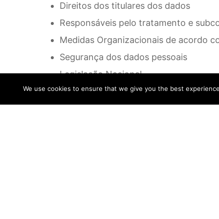
Direitos dos titulares dos dados
Responsáveis pelo tratamento e subc
Medidas Organizacionais de acordo 
Segurança dos dados pessoais
Legislação Nacional
We use cookies to ensure that we give you the best experience o
Contraordenações e plano de respost
Encarregado da proteção de dados (se
Boas práticas