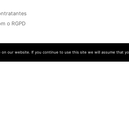
ontratantes
com o RGPD
n our website. If you continue to use this site we will assume that yo
a
 aplicável)