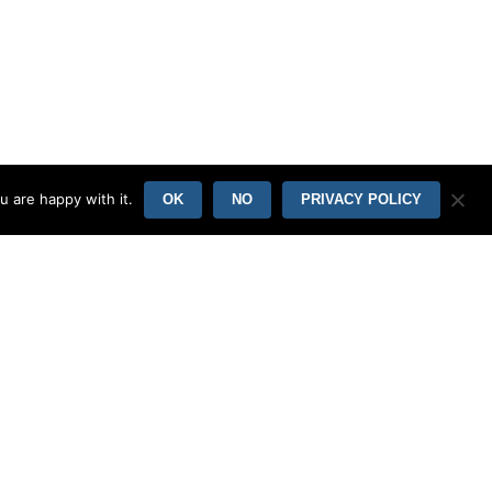
u are happy with it.
OK
NO
PRIVACY POLICY