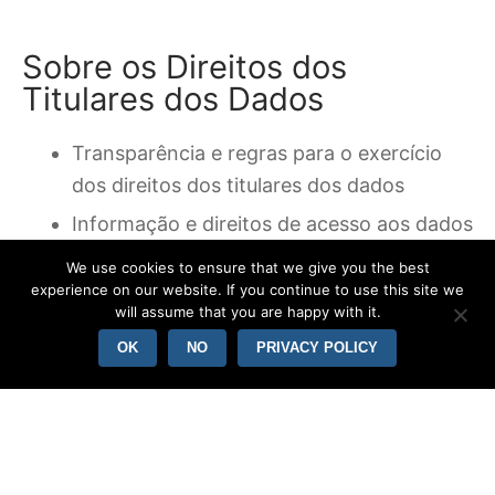
Sobre os Direitos dos
Titulares dos Dados
Transparência e regras para o exercício
dos direitos dos titulares dos dados
Informação e direitos de acesso aos dados
pessoais
We use cookies to ensure that we give you the best
experience on our website. If you continue to use this site we
Rectificação e apagamento
will assume that you are happy with it.
Direito de oposição e decisões individuais
OK
NO
PRIVACY POLICY
automatizadas
Limitações
Responsabilidades, medidas de protecção
e segurança